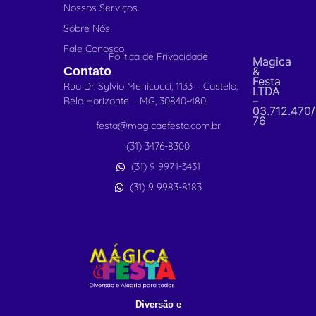
Nossos Serviços
Sobre Nós
Fale Conosco
Política de Privacidade
Magica
Contato
&
Festa
Rua Dr. Sylvio Menicucci, 1133 – Castelo,
LTDA
–
Belo Horizonte – MG, 30840-480
03.712.470
76
festa@magicaefesta.com.br
(31) 3476-8300
(31) 9 9971-3431
(31) 9 9983-8183
Diversão e