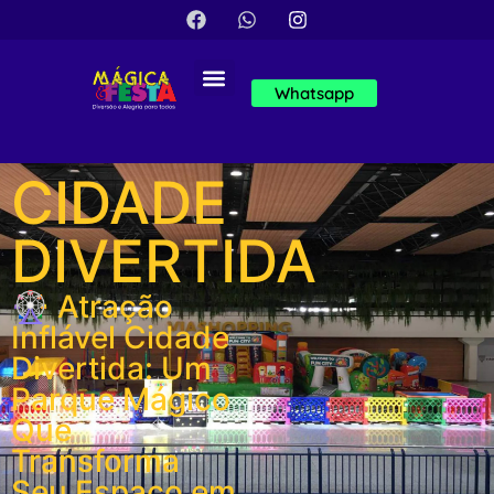
Whatsapp
CIDADE
DIVERTIDA
🎡 Atração
Inflável Cidade
Divertida: Um
Parque Mágico
Que
Transforma
Seu Espaço em