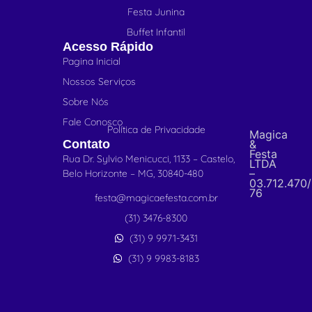
Festa Junina
Buffet Infantil
Acesso Rápido
Pagina Inicial
Nossos Serviços
Sobre Nós
Fale Conosco
Política de Privacidade
Magica
Contato
&
Festa
Rua Dr. Sylvio Menicucci, 1133 – Castelo,
LTDA
–
Belo Horizonte – MG, 30840-480
03.712.470
76
festa@magicaefesta.com.br
(31) 3476-8300
(31) 9 9971-3431
(31) 9 9983-8183