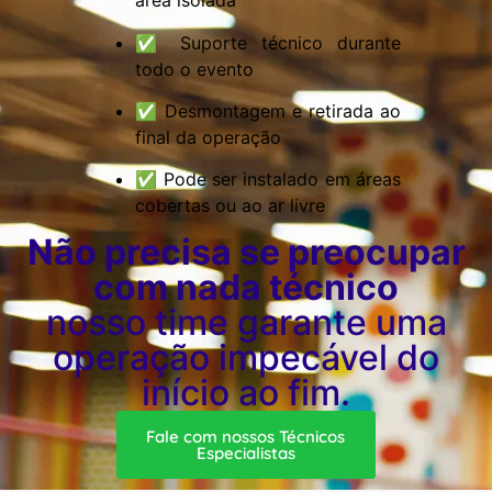
área isolada
✅ Suporte técnico durante
todo o evento
✅ Desmontagem e retirada ao
final da operação
✅ Pode ser instalado em áreas
cobertas ou ao ar livre
Não precisa se preocupar
com nada técnico
nosso time garante uma
operação impecável do
início ao fim.
Fale com nossos Técnicos
Especialistas