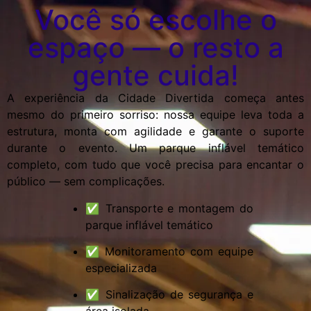
Você só escolhe o
espaço — o resto a
gente cuida!
A experiência da Cidade Divertida começa antes
mesmo do primeiro sorriso: nossa equipe leva toda a
estrutura, monta com agilidade e garante o suporte
durante o evento. Um parque inflável temático
completo, com tudo que você precisa para encantar o
público — sem complicações.
✅ Transporte e montagem do
parque inflável temático
✅ Monitoramento com equipe
especializada
✅ Sinalização de segurança e