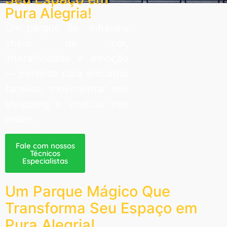
Pura Alegria!
Um parque de infláveis
cheio de cor,
interatividade e emoção
— perfeito para encantar
famílias, movimentar seu
shopping e viralizar nas
redes.
Fale com nossos
Técnicos
Especialistas
Um Parque Mágico Que
Transforma Seu Espaço em
Pura Alegria!