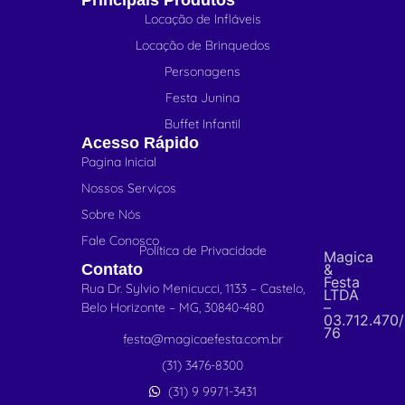
Locação de Infláveis
Locação de Brinquedos
Personagens
Festa Junina
Buffet Infantil
Acesso Rápido
Pagina Inicial
Nossos Serviços
Sobre Nós
Fale Conosco
Política de Privacidade
Magica
Contato
&
Festa
Rua Dr. Sylvio Menicucci, 1133 – Castelo,
LTDA
–
Belo Horizonte – MG, 30840-480
03.712.470
76
festa@magicaefesta.com.br
(31) 3476-8300
(31) 9 9971-3431