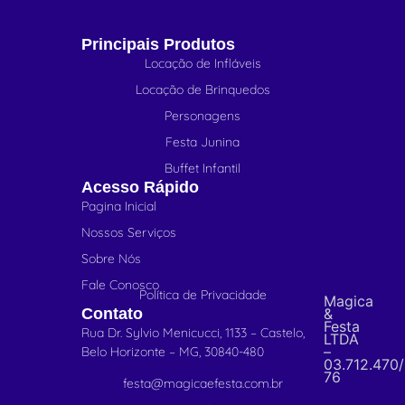
Principais Produtos
Locação de Infláveis
Locação de Brinquedos
Personagens
Festa Junina
Buffet Infantil
Acesso Rápido
Pagina Inicial
Nossos Serviços
Sobre Nós
Fale Conosco
Política de Privacidade
Magica
Contato
&
Festa
Rua Dr. Sylvio Menicucci, 1133 – Castelo,
LTDA
–
Belo Horizonte – MG, 30840-480
03.712.470
76
festa@magicaefesta.com.br